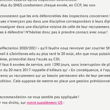
fonction assurée après inspection défavorable.
res élus du SNES combattent chaque année, en CCP, les non
e
s constatent que les avis défavorables des inspections concernent 
c
lègues n’exerçant pas dans une discipline correspondant à leurs di
nseigner dans une discipline voisine de celle de leur recrutement
iles à défendre
! N’hésitez donc pas à prendre contact avec nous
!
o
n
affectation 2020/2021
» qu’il faudra nous renvoyer par courrier S
ail à s3aix@snes.edu au plus tard le 20 août, afin que nous puissi
d
rème, primordial dans l’accès au CDI.
 faut 6 années de service, soit 1290 jours, sans interruption de pl
n du 20 mars 2017 rappelle d’ailleurs qu’ «
d
En conséquence, à l’a
 agents un recrutement sur un besoin permanent afin de leur perme
ondition. Cela suppose de mettre en place une gestion prévisionne
e
g
e recommandation ne vous semble pas appliquée
!
r vos droits, sur
notre supplément US
: