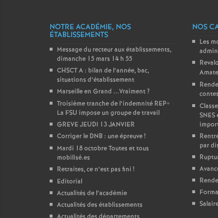
NOTRE ACADÉMIE, NOS
NOS C
ÉTABLISSEMENTS
Les m
Message du recteur aux établissements,
admini
dimanche 15 mars 14 h 55
Revalo
CHSCT A : bilan de l’année, bac,
Amate
situations d’établissement
Rende
Marseille en Grand ...Vraiment
?
contest
Troisième tranche de l’indemnité REP+
Classe
La FSU impose un groupe de travail
SNES 
GREVE JEUDI 13 JANVIER
impor
Corriger le DNB : une épreuve
!
Rentré
par di
Mardi 18 octobre Toutes et tous
Ruptur
mobilisé.es
Avanc
Retraites, ce n’est pas fini
!
Rendez
Editorial
Forma
Actualités de l’académie
Salair
Actualités des établissements
Actualités des départements