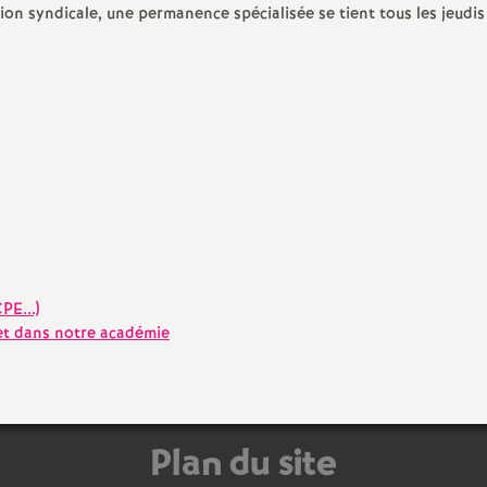
r
tion syndicale, une permanence spécialisée se tient tous les jeudis
é
O
r
l
é
E...)
a
et dans notre académie
n
s
Plan du site