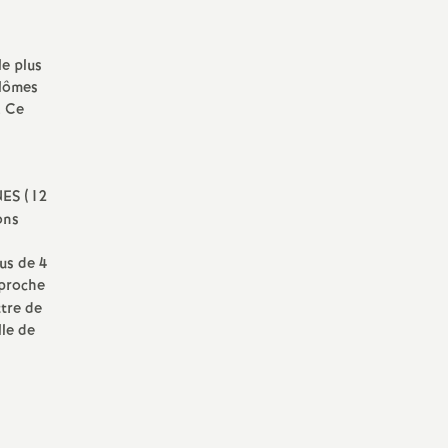
le plus
plômes
. Ce
NES (12
ons
us de 4
pproche
ttre de
lle de