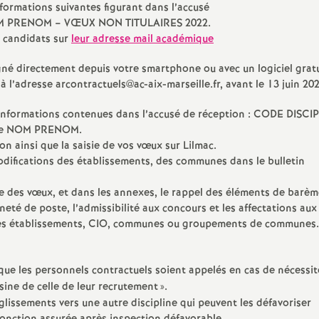
nformations suivantes figurant dans l’accusé
e
NOM PRENOM – VŒUX NON TITULAIRES 2022.
 candidats sur
leur adresse mail académique
m
gné directement depuis votre smartphone ou avec un logiciel grat
l’adresse arcontractuels@ac-aix-marseille.fr, avant le 13 juin 202
e
es informations contenues dans l’accusé de réception : CODE DISCI
n
votre NOM PRENOM.
n ainsi que la saisie de vos vœux sur Lilmac.
t
s codifications des établissements, des communes dans le bulletin
ie des vœux, et dans les annexes, le rappel des éléments de barè
s
neté de poste, l’admissibilité aux concours et les affectations aux
ns des établissements, CIO, communes ou groupements de communes.
d
e
 que les personnels contractuels soient appelés en cas de nécessit
sine de celle de leur recrutement
».
 glissements vers une autre discipline qui peuvent les défavoriser
S