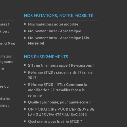
NOS MUTATIONS, NOTRE MOBILITÉ
aires
!
Nos mutations notre mobilité
Mouvement Inter - Académique
tion :
Mouvement Intra - Académique (Aix-
Marseille)
er l’AP en
ormation
NOS ENSEIGNEMENTS
eignants
STI : un bilan sans appel
! Ré-agissons
!
ire
Réforme STI2D : stage mardi 17 janvier
2012
s
Réforme STI2D – STL : Continuer la
es du
mobilisation ET travailler face à la
réforme
itaire
Quelle autonomie, pour quelle école
?
ions :
UN MORATOIRE POUR L’EPREUVE DE
LANGUES VIVANTES AU BAC 2013
Quel avenir pour la série STI2D
?