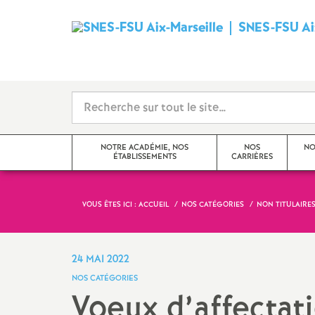
SNES-FSU Aix
NOTRE ACADÉMIE, NOS
NOS
NO
ÉTABLISSEMENTS
CARRIÈRES
VOUS ÊTES ICI :
ACCUEIL
NOS CATÉGORIES
NON TITULAIRE
Editorial
Avancements et promotions
Actualités de l’académie
Rendez-vous de carrière
24 MAI 2022
NOS CATÉGORIES
Actualités des établissements
Formation
Voeux d’affectat