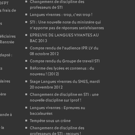
Changement de discipline des
DDFPT
professeurs de STI
 frais de
Langues vivantes : trop, c’est trop
!
STI : Une nouvelle note du ministére qui
es
n’apporte pas de réponses satisfaisantes
EPREUVE DE LANGUES VIVANTES AU
ficiaires
BAC 2013
 Rentrée
Compte rendu de l’audience IPR LV du
08 octobre 2012
dapté :
Compte rendu du Groupe de travail STI
ts
Réforme des lycées et contenus : du
nouveau
! (2012)
laires
Stage Langues vivantes du SNES, mardi
20 novembre 2012
ière
Changement de discipline en STI : une
nouvelle discipline sur Iprof
!
Langues vivantes : Epreuves au
baccalauréat
mande à
Tempête sous un crâne
 la
Changement de discipline des
professeurs de STI : recours
!