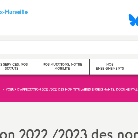
-Marseille
S
y
n
d
S SERVICES, NOS
NOS MUTATIONS, NOTRE
NOS
STATUTS
MOBILITÉ
ENSEIGNEMENTS
i
c
S
VOEUX D’AFFECTATION 2022 /2023 DES NON TITULAIRES ENSEIGNANTS, DOCUMENTAL
Mouvement Inter -
Princip
Académique
a
Travaux
Mouvement Intra -
CHSCT)
t
Académique (Aix-Marseille)
ion 2022 /2023 des no
Dossier