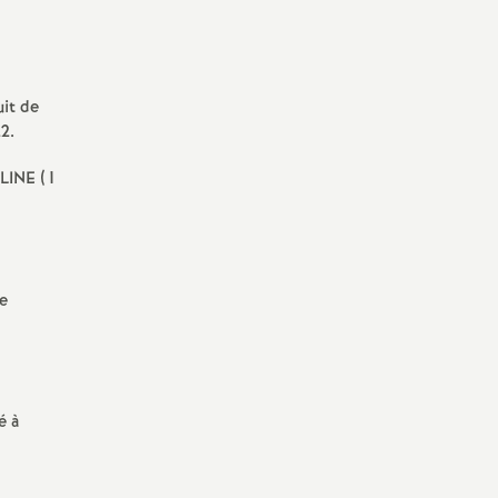
uit de
2.
PLINE (1
me
é à