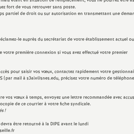
, mais étant en situation de remplacement, vous ne pourrez être a
e
quez fort de vous retrouver sans poste.
ps partiel de droit ou sur autorisation en transmettant une dema
s
E
réclamez-le auprès du secrétariat de votre établissement actuel o
n
e votre première connexion si vous avez effectué votre premier
s
’accès pour saisir vos vœux, contactez rapidement votre gestionnai
NES (par mail à s3aix@snes.edu, précisez votre numéro de téléphon
e
i
 faire vos vœux à temps, envoyez une lettre recommandée avec accu
copie de ce courrier à votre fiche syndicale.
g
és
!
devra être retourné à la DIPE avant le lundi
n
eille.fr