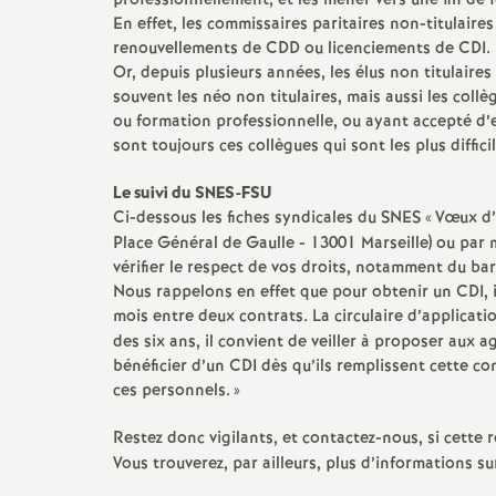
professionnellement, et les mener vers une fin de 
En effet, les commissaires paritaires non-titulai
renouvellements de CDD ou licenciements de CDI.
Or, depuis plusieurs années, les élus non titulaire
souvent les néo non titulaires, mais aussi les col
ou formation professionnelle, ou ayant accepté d’e
sont toujours ces collègues qui sont les plus diffic
Le suivi du SNES-FSU
Ci-dessous les fiches syndicales du SNES «
Vœux d’
Place Général de Gaulle - 13001 Marseille) ou par m
vérifier le respect de vos droits, notamment du ba
Nous rappelons en effet que pour obtenir un CDI, il
mois entre deux contrats. La circulaire d’applicatio
des six ans, il convient de veiller à proposer aux
bénéficier d’un CDI dès qu’ils remplissent cette c
ces personnels.
»
Restez donc vigilants, et contactez-nous, si cett
Vous trouverez, par ailleurs, plus d’informations su