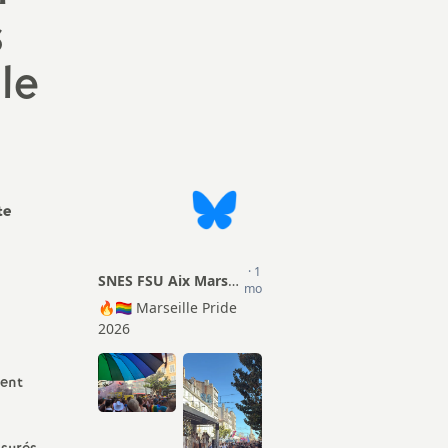
s
Actions
ion Sociale
TZR
mentaire (PSC)
le
Matériel pour les S1
Certifiés
Droits et Libertés
Agrégés
Conseils Académiques et
CPE
Congrés académiques du
SNES-FSU
te
Psy-EN
Elections professionnelles
Documentalistes
Lettres d’information
Retraités
Rubrique Culture
ment
Infos FSU