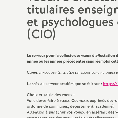
titulaires ensei
Actualités des départements
Salaire et indemnités
et psychologues 
Section des Bouches-du-
Rhône (13)
(CIO)
Section du Vaucluse (84)
Section des Alpes-de-Haute-
Provence (04)
Le serveur pour la collecte des vœux d’affectation d
année ou les années précédentes sans réemploi cett
Section des Hautes-Alpes (05)
Comme chaque année, le délai est court donc ne tardez p
L’accès au serveur académique se fait sur :
https://
Choix et saisie des voeux :
Vous devez faire 6 vœux. Ces vœux exprimés devr
ordonné de communes, département, académie).
Attention à panacher vos voeux, en insérant des v