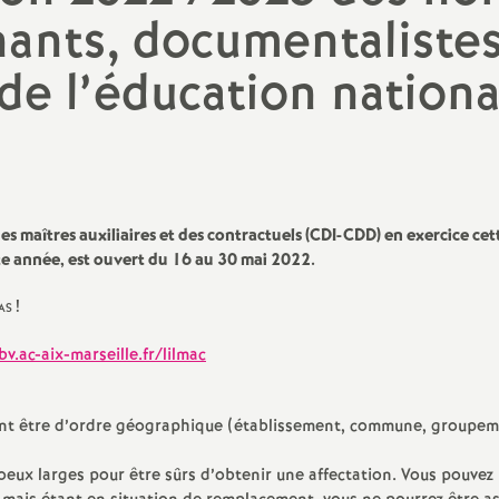
N
gnants, documentaliste
Protect
a
Complé
de l’éducation nationa
t
i
o
es maîtres auxiliaires et des contractuels (CDI-CDD) en exercice cet
e année, est ouvert du 16 au 30 mai 2022.
n
as
!
a
bv.ac-aix-marseille.fr/lilmac
l
ont être d’ordre géographique (établissement, commune, groupe
d
oeux larges pour être sûrs d’obtenir une affectation. Vous pouvez