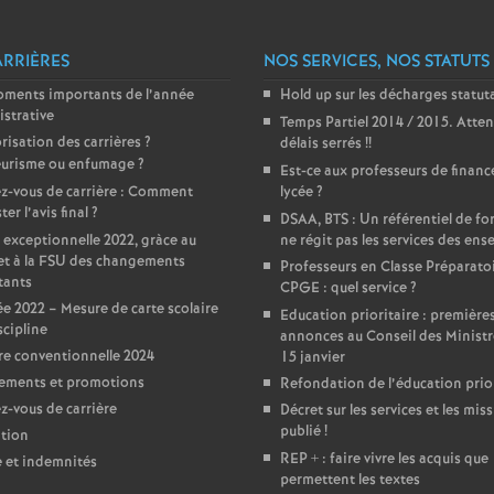
T
o
ARRIÈRES
NOS SERVICES, NOS STATUTS
oments importants de l’année
Hold up sur les décharges statut
u
strative
Temps Partiel 2014 / 2015. Atten
risation des carrières
?
délais serrés
!!
urisme ou enfumage
?
r
Est-ce aux professeurs de financ
z-vous de carrière : Comment
lycée
?
er l’avis final
?
DSAA, BTS : Un référentiel de f
s
 exceptionnelle 2022, gràce au
ne régit pas les services des ens
et à la FSU des changements
Professeurs en Classe Préparato
tants
CPGE : quel service
?
e 2022 – Mesure de carte scolaire
Education prioritaire : première
scipline
annonces au Conseil des Ministr
e conventionnelle 2024
15 janvier
ements et promotions
Refondation de l’éducation prior
-vous de carrière
Décret sur les services et les miss
publié
!
tion
REP + : faire vivre les acquis que
e et indemnités
permettent les textes