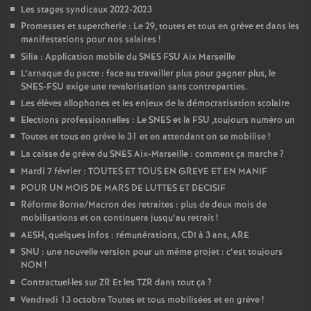
Les stages syndicaux 2022-2023
Promesses et supercherie : Le 29, toutes et tous en grève et dans les
manifestations pour nos salaires
!
Silia : Application mobile du SNES FSU Aix Marseille
L’arnaque du pacte : face au travailler plus pour gagner plus, le
SNES-FSU exige une revalorisation sans contreparties.
Les élèves allophones et les enjeux de la démocratisation scolaire
Elections professionnelles : Le SNES et la FSU ,toujours numéro un
Toutes et tous en grève le 31 et en attendant on se mobilise
!
La caisse de grève du SNES Aix-Marseille : comment ça marche
?
Mardi 7 février : TOUTES ET TOUS EN GREVE ET EN MANIF
POUR UN MOIS DE MARS DE LUTTES ET DECISIF
Réforme Borne/Macron des retraites : plus de deux mois de
mobilisations et on continuera jusqu’au retrait
!
AESH, quelques infos : rémunérations, CDI à 3 ans, ARE
SNU : une nouvelle version pour un même projet : c’est toujours
NON
!
Contractuel
·
les sur ZR Et les TZR dans tout ça
?
Vendredi 13 octobre Toutes et tous mobilisées et en grève
!