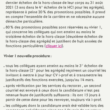
e
dernier échelon de la hors-classe de leur corps au 31 août
2021 (3 ans dans le 4° échelon de la HCl pour les agrégés),
s
représente à peine 20
% des promotions possibles. Il prend
en compte l’ensemble de la carrière et ne nécessite aucune
démarche particulière.
E
80
% des promotions possibles sont réservées au vivier 1,
qui concerne les collègues qui ont atteint au moins le
n
troisième échelon de la hors-classe (deuxième échelon de
la hors-classe des agrégés) et justifient de huit années de
fonctions particulières (
cliquer ici
).
s
Vivier 1 nouvelle procédure :
e
tous les collègues ayant atteint au moins le 3° échelon de
la hors-classe (2° pour les agrégés) reçoivent un courriel les
i
invitant à mettre à jour leur CV i-prof et à transmettre les
justificatifs des fonctions exercées, jusqu’au 14 mars.
g
après vérification par les services du rectorat , un second
courriel est envoyé à ceux dont la candidature n’est pas
retenue faute de justificatifs suffisants : ils ont 15 jours à
n
partir de cette date pour les renvoyer, toujours via i-prof.
les collègues dont la candidature avait été validée lors des