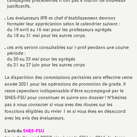
e
campagnes précédentes n’ont pas à fournir de nouveaux
justificatifs.
m
Les évaluateurs IPR et chef d’établissement devront
formuler leur appréciation selon le calendrier suivant :
du 19 avril au 16 mai pour les professeurs agrégés
e
du 18 au 31 mai pour les autres corps.
n
ces avis seront consultables sur i-prof pendant une courte
période :
du 20 au 25 mai pour les agrégés
t
du 21 au 27 juin pour les autres corps
La disparition des commissions paritaires sera effective cette
s
année 2021 pour les opérations de promotion de grade. Il
reste cependant indispensable d’être accompagné par le
d
SNES-FSU pour constituer et suivre son dossier
! N’hésitez
pas à nous contacter si vous avez des doutes sur les
e
fonctions éligibles du vivier 1 et si vous êtes en désaccord
avec les avis des évaluateurs.
S
L’avis du
SNES-FSU