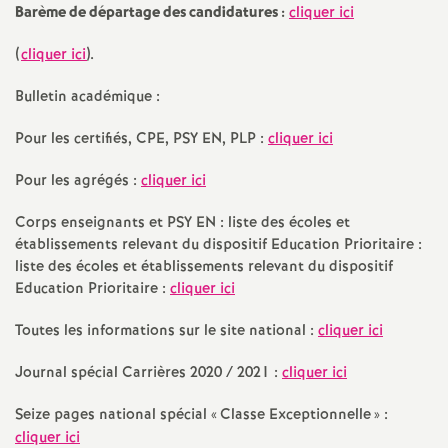
Barème de départage des candidatures :
cliquer ici
é
(
cliquer ici
).
O
Bulletin académique :
r
Pour les certifiés, CPE, PSY EN, PLP :
cliquer ici
l
Pour les agrégés :
cliquer ici
Corps enseignants et PSY EN : liste des écoles et
é
établissements relevant du dispositif Education Prioritaire :
liste des écoles et établissements relevant du dispositif
a
Education Prioritaire :
cliquer ici
n
Toutes les informations sur le site national :
cliquer ici
Journal spécial Carrières 2020 / 2021 :
cliquer ici
s
Seize pages national spécial «
Classe Exceptionnelle
» :
T
cliquer ici