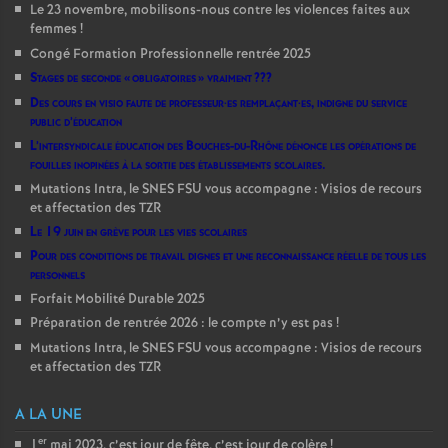
Le 23 novembre, mobilisons-nous contre les violences faites aux
femmes
!
Congé Formation Professionnelle rentrée 2025
Stages de seconde «
obligatoires
» vraiment
???
Des cours en visio faute de professeur
·
es remplaçant
·
es, indigne du service
public d’éducation
L’intersyndicale éducation des Bouches-du-Rhône dénonce les opérations de
fouilles inopinées à la sortie des établissements scolaires.
Mutations Intra, le SNES FSU vous accompagne : Visios de recours
et affectation des TZR
Le 19 juin en grève pour les vies scolaires
Pour des conditions de travail dignes et une reconnaissance réelle de tous les
personnels
Forfait Mobilité Durable 2025
Préparation de rentrée 2026 : le compte n’y est pas
!
Mutations Intra, le SNES FSU vous accompagne : Visios de recours
et affectation des TZR
A LA UNE
er
1
mai 2023, c’est jour de fête, c’est jour de colère
!