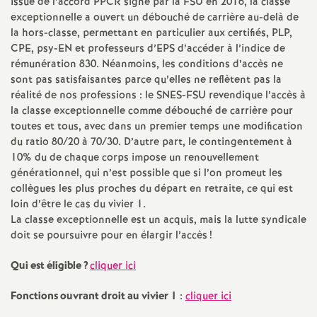
Issue de l’accord PPCR signé par la FSU en 2016, la classe
e
exceptionnelle a ouvert un débouché de carrière au-delà de
la hors-classe, permettant en particulier aux certifiés, PLP,
c
CPE, psy-EN et professeurs d’EPS d’accéder à l’indice de
rémunération 830. Néanmoins, les conditions d’accès ne
sont pas satisfaisantes parce qu’elles ne reflètent pas la
o
réalité de nos professions : le SNES-FSU revendique l’accès à
la classe exceptionnelle comme débouché de carrière pour
n
toutes et tous, avec dans un premier temps une modification
du ratio 80/20 à 70/30. D’autre part, le contingentement à
d
10% du de chaque corps impose un renouvellement
générationnel, qui n’est possible que si l’on promeut les
d
collègues les plus proches du départ en retraite, ce qui est
loin d’être le cas du vivier 1.
La classe exceptionnelle est un acquis, mais la lutte syndicale
e
doit se poursuivre pour en élargir l’accès
!
g
Qui est éligible
?
cliquer ici
Fonctions ouvrant droit au vivier 1
:
cliquer ici
r