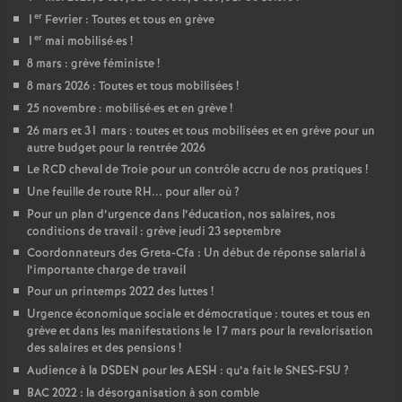
er
1
Fevrier : Toutes et tous en grève
er
1
mai mobilisé
·
es
!
8 mars : grève féministe
!
8 mars 2026 : Toutes et tous mobilisées
!
25 novembre : mobilisé
·
es et en grève
!
26 mars et 31 mars : toutes et tous mobilisées et en grève pour un
autre budget pour la rentrée 2026
Le RCD cheval de Troie pour un contrôle accru de nos pratiques
!
Une feuille de route RH... pour aller où
?
Pour un plan d’urgence dans l’éducation, nos salaires, nos
conditions de travail : grève jeudi 23 septembre
Coordonnateurs des Greta-Cfa : Un début de réponse salarial à
l’importante charge de travail
Pour un printemps 2022 des luttes
!
Urgence économique sociale et démocratique : toutes et tous en
grève et dans les manifestations le 17 mars pour la revalorisation
des salaires et des pensions
!
Audience à la DSDEN pour les AESH : qu’a fait le SNES-FSU
?
BAC 2022 : la désorganisation à son comble