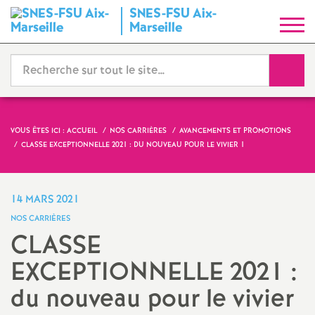
SNES-FSU Aix-
S
Marseille
y
Reche
n
d
VOUS ÊTES ICI :
ACCUEIL
NOS CARRIÈRES
AVANCEMENTS ET PROMOTIONS
CLASSE EXCEPTIONNELLE 2021 : DU NOUVEAU POUR LE VIVIER 1
i
c
14 MARS 2021
NOS CARRIÈRES
a
CLASSE
EXCEPTIONNELLE 2021 :
t
du nouveau pour le vivier
N