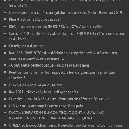
Évaluations Nationales : quand les résultats des élèves pour évaluer
les profs
?….
L’enseignement du Provençal dans notre académie - Rentrée 2019
Plan d’action E3C, c’est assez
!
E3C : interventions du SNES-FSU au CTA Aix-Marseille
Lorsque l’IG confirme les objections du SNES-FSU : réformes du bac
et du lycée
Enseigner à distance
Bac, BTS, DNB 2020 : des décisions exceptionnelles, nécessaires,
mais les inquiétudes demeurent.
«
Continuité pédagogique
» en classe à examen
Peut-on transformer les rapports filles-garçons par la pratique
sportive
?
L’inclusion scolaire en question.
Bac 2021 : des évolutions indispensables
Etat des lieux du lycée après deux ans de réforme Blanquer
Laissez nous accomplir notre travail en paix
FACE A L’INVASION DU CONTROLE CONTINU AU BAC,
DEFENDONS NOTRE LIBERTE PEDAGOGIQUE
!
UPE2A et Eleves Allophones Nouvellement Arrivés : Ou en sommes