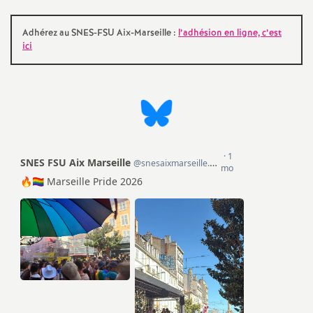
o
Adhérez au SNES-FSU Aix-Marseille :
l’adhésion en ligne, c’est
ici
u
r
s