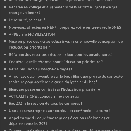
Réforme du Collège : quoi de neuf pour la rentrée prochaine
?
Rentrée en collège et ajustements de la réforme : qu’est-ce qui
change vraiment
?
Le retraité, ce nanti
?
Nouveaux affectés en REP+ : préparez votre rentrée avec le SNES
APPEL à la MOBILISATION
Mise en place des «
cités éducatives
» : une nouvelle conception de
l’éducation prioritaire
?
Réforme des retraites : risque majeur pour les enseignants
!
Enquête : quelle réforme pour l’Education prioritaire
?
Retraites : non au marché de dupes
!
Annonces du 5 novembre sur le bac : Blanquer profite du contexte
sanitaire pour accélérer la casse du lycée et du bac
!
Blanquer passe un contrat sur l’Education prioritaire
ACTUALITE CPE : concours, revalorisation
Bac 2021 : la session de tous les carnages
!
Une «
bacatastrophe
» annoncée... et confirmée... la suite
!
Appel en vue du deuxième tour des élections régionales et
départementales 2021
Communiqué suite aux résultats des élections départementales et