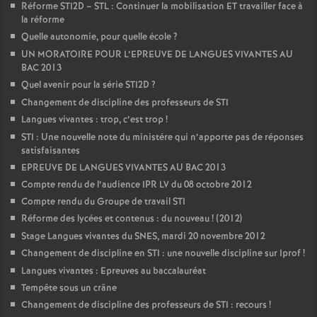
Réforme STI2D – STL : Continuer la mobilisation ET travailler face à
la réforme
Quelle autonomie, pour quelle école
?
UN MORATOIRE POUR L’EPREUVE DE LANGUES VIVANTES AU
BAC 2013
Quel avenir pour la série STI2D
?
Changement de discipline des professeurs de STI
Langues vivantes : trop, c’est trop
!
STI : Une nouvelle note du ministére qui n’apporte pas de réponses
satisfaisantes
EPREUVE DE LANGUES VIVANTES AU BAC 2013
Compte rendu de l’audience IPR LV du 08 octobre 2012
Compte rendu du Groupe de travail STI
Réforme des lycées et contenus : du nouveau
! (2012)
Stage Langues vivantes du SNES, mardi 20 novembre 2012
Changement de discipline en STI : une nouvelle discipline sur Iprof
!
Langues vivantes : Epreuves au baccalauréat
Tempête sous un crâne
Changement de discipline des professeurs de STI : recours
!