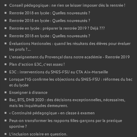
Conseil pédagogique : ne rien se laisser imposer dès la rentrée
!
Rentrée 2018 en lycée : Quelles nouveautés
?
Rentrée 2018 en lycée : Quelles nouveautés
?
Rentrée en lycée : préparer la rentrée 2019
? Déjà
???
Rentrée 2018 en lycée : Quelles nouveautés
?
Évaluations Nationales : quand les résultats des élèves pour évaluer
les profs
?….
L’enseignement du Provençal dans notre académie - Rentrée 2019
Plan d’action E3C, c’est assez
!
E3C : interventions du SNES-FSU au CTA Aix-Marseille
Lorsque l’IG confirme les objections du SNES-FSU : réformes du bac
et du lycée
Enseigner à distance
Bac, BTS, DNB 2020 : des décisions exceptionnelles, nécessaires,
mais les inquiétudes demeurent.
«
Continuité pédagogique
» en classe à examen
Peut-on transformer les rapports filles-garçons par la pratique
sportive
?
L’inclusion scolaire en question.