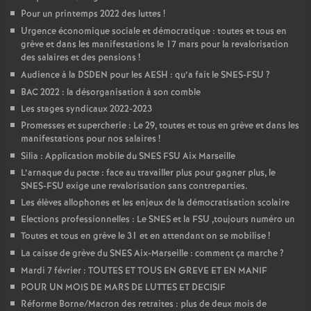
Pour un printemps 2022 des luttes
!
Urgence économique sociale et démocratique : toutes et tous en
grève et dans les manifestations le 17 mars pour la revalorisation
des salaires et des pensions
!
Audience à la DSDEN pour les AESH : qu’a fait le SNES-FSU
?
BAC 2022 : la désorganisation à son comble
Les stages syndicaux 2022-2023
Promesses et supercherie : Le 29, toutes et tous en grève et dans les
manifestations pour nos salaires
!
Silia : Application mobile du SNES FSU Aix Marseille
L’arnaque du pacte : face au travailler plus pour gagner plus, le
SNES-FSU exige une revalorisation sans contreparties.
Les élèves allophones et les enjeux de la démocratisation scolaire
Elections professionnelles : Le SNES et la FSU ,toujours numéro un
Toutes et tous en grève le 31 et en attendant on se mobilise
!
La caisse de grève du SNES Aix-Marseille : comment ça marche
?
Mardi 7 février : TOUTES ET TOUS EN GREVE ET EN MANIF
POUR UN MOIS DE MARS DE LUTTES ET DECISIF
Réforme Borne/Macron des retraites : plus de deux mois de