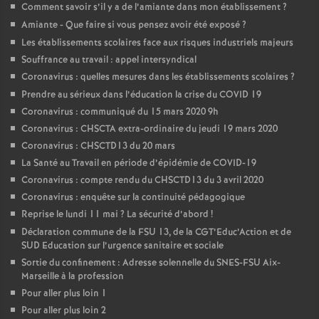
Comment savoir s’il y a de l’amiante dans mon établissement
?
Amiante - Que faire si vous pensez avoir été exposé
?
Les établissements scolaires face aux risques industriels majeurs
Souffrance au travail : appel intersyndical
Coronavirus : quelles mesures dans les établissements scolaires
?
Prendre au sérieux dans l’éducation la crise du COVID 19
Coronavirus : communiqué du 15 mars 2020 9h
Coronavirus : CHSCTA extra-ordinaire du jeudi 19 mars 2020
Coronavirus : CHSCTD13 du 20 mars
La Santé au Travail en période d’épidémie de COVID-19
Coronavirus : compte rendu du CHSCTD13 du 3 avril 2020
Coronavirus : enquête sur la continuité pédagogique
Reprise le lundi 11 mai
? La sécurité d’abord
!
Déclaration commune de la FSU 13, de la CGT’Educ’Action et de
SUD Education sur l’urgence sanitaire et sociale
Sortie du confinement : Adresse solennelle du SNES-FSU Aix-
Marseille à la profession
Pour aller plus loin 1
Pour aller plus loin 2