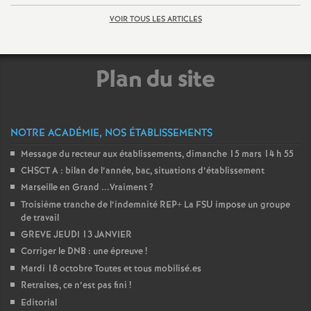
é
VOIR TOUS LES ARTICLES
O
Plan du site
r
l
NOTRE ACADÉMIE, NOS ÉTABLISSEMENTS
Message du recteur aux établissements, dimanche 15 mars 14 h 55
é
CHSCT A : bilan de l’année, bac, situations d’établissement
Marseille en Grand ...Vraiment
?
a
Troisième tranche de l’indemnité REP+ La FSU impose un groupe
de travail
n
GREVE JEUDI 13 JANVIER
Corriger le DNB : une épreuve
!
s
Mardi 18 octobre Toutes et tous mobilisé.es
Retraites, ce n’est pas fini
!
T
Editorial