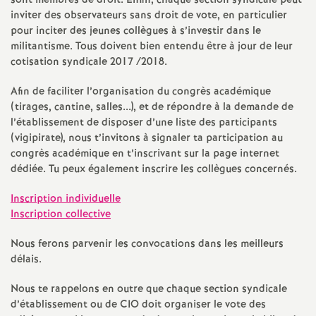
e
sont membres de droit. Enfin, chaque section syndicale peut
inviter des observateurs sans droit de vote, en particulier
s
pour inciter des jeunes collègues à s’investir dans le
militantisme. Tous doivent bien entendu être à jour de leur
cotisation syndicale 2017 /2018.
E
Afin de faciliter l’organisation du congrès académique
n
(tirages, cantine, salles...), et de répondre à la demande de
l’établissement de disposer d’une liste des participants
s
(vigipirate), nous t’invitons à signaler ta participation au
congrès académique en t’inscrivant sur la page internet
dédiée. Tu peux également inscrire les collègues concernés.
e
Inscription individuelle
i
Inscription collective
Nous ferons parvenir les convocations dans les meilleurs
g
délais.
n
Nous te rappelons en outre que chaque section syndicale
d’établissement ou de CIO doit organiser le vote des