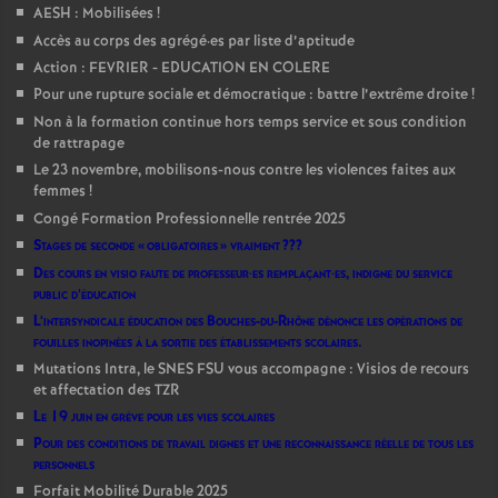
AESH : Mobilisées
!
Accès au corps des agrégé
·
es par liste d’aptitude
Action : FEVRIER - EDUCATION EN COLERE
Pour une rupture sociale et démocratique : battre l’extrême droite
!
Non à la formation continue hors temps service et sous condition
de rattrapage
Le 23 novembre, mobilisons-nous contre les violences faites aux
femmes
!
Congé Formation Professionnelle rentrée 2025
Stages de seconde «
obligatoires
» vraiment
???
Des cours en visio faute de professeur
·
es remplaçant
·
es, indigne du service
public d’éducation
L’intersyndicale éducation des Bouches-du-Rhône dénonce les opérations de
fouilles inopinées à la sortie des établissements scolaires.
Mutations Intra, le SNES FSU vous accompagne : Visios de recours
et affectation des TZR
Le 19 juin en grève pour les vies scolaires
Pour des conditions de travail dignes et une reconnaissance réelle de tous les
personnels
Forfait Mobilité Durable 2025