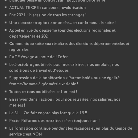
Blanquer passe un contrat sur l’Education prioritaire
ACTUALITE CPE : concours, revalorisation
Bac 2021 : la session de tous les carnages
!
Une «
bacatastrophe
» annoncée... et confirmée... la suite
!
Appel en vue du deuxième tour des élections régionales et
départementales 2021
Communiqué suite aux résultats des élections départementales et
régionales
EAF
!! Voyage au bout de l’Enfer
Le 5 octobre , mobilisés pour nos salaires , nos emplois , nos
conditions de travail et d’études
Suppression de la bonification «
Parent isolé
» ou une égalité
femme/homme à géométrie variable
!
Toutes et tous mobilisées le 1 er mai
!
En janvier dans l’action : pour nos retraites, nos salaires, nos
métiers
!
Le 31... On fait encore plus fort que le 19
!!
Pacte, Réforme des retraites : c’est toujours non
!
La formation continue pendant les vacances et en plus du temps de
service c’est NON