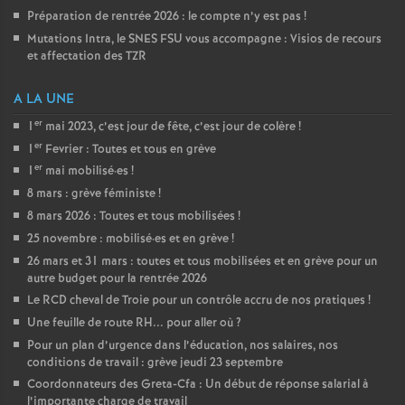
Préparation de rentrée 2026 : le compte n’y est pas
!
Mutations Intra, le SNES FSU vous accompagne : Visios de recours
et affectation des TZR
A LA UNE
er
1
mai 2023, c’est jour de fête, c’est jour de colère
!
er
1
Fevrier : Toutes et tous en grève
er
1
mai mobilisé
·
es
!
8 mars : grève féministe
!
8 mars 2026 : Toutes et tous mobilisées
!
25 novembre : mobilisé
·
es et en grève
!
26 mars et 31 mars : toutes et tous mobilisées et en grève pour un
autre budget pour la rentrée 2026
Le RCD cheval de Troie pour un contrôle accru de nos pratiques
!
Une feuille de route RH... pour aller où
?
Pour un plan d’urgence dans l’éducation, nos salaires, nos
conditions de travail : grève jeudi 23 septembre
Coordonnateurs des Greta-Cfa : Un début de réponse salarial à
l’importante charge de travail