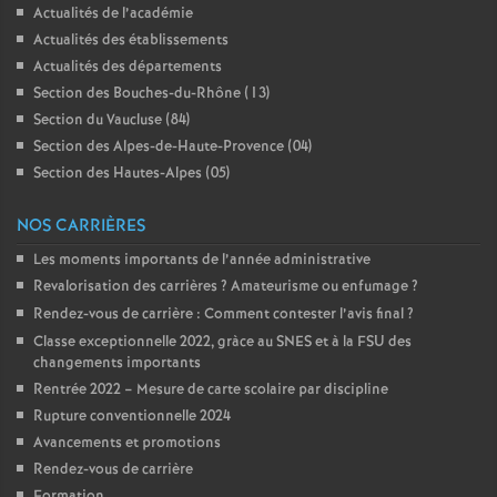
Actualités de l’académie
o
Actualités des établissements
Actualités des départements
u
Section des Bouches-du-Rhône (13)
Section du Vaucluse (84)
Section des Alpes-de-Haute-Provence (04)
r
Section des Hautes-Alpes (05)
s
NOS CARRIÈRES
Les moments importants de l’année administrative
Revalorisation des carrières
? Amateurisme ou enfumage
?
Rendez-vous de carrière : Comment contester l’avis final
?
Classe exceptionnelle 2022, gràce au SNES et à la FSU des
changements importants
Rentrée 2022 – Mesure de carte scolaire par discipline
Rupture conventionnelle 2024
Avancements et promotions
Rendez-vous de carrière
Formation