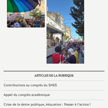
e
c
o
n
d
d
ARTICLES DE LA RUBRIQUE
e
Contributions au congrés du SNES
g
Appel du congrès académique
r
Crise de la dette publique, éducation : Passer à l’action
!