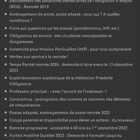
Recrutement des personnes bénéficiaires de l’obligation d’emploi
(BOE) - Rentrée 2019
Aménagement de poste, poste adapté : pour qui
? A quelles
conditions
?
Foire aux questions sur les statuts (pondérations, IMP, etc.)
Obligations de service : des circulaires inacceptables et
dangereuses
Indemnité pour Mission Particulière (IMP) : pour tout comprendre
Vérifier son service à la rentrée
!
Temps Partiel rentrée 2024 : demande à faire avant le 15 décembre
2023
Expérimentation académique de la Médiation Préalable
Obligatoire
Professeur principal : «
avec l’accord de l’intéressé
»
!
Coronavirus : prorogation des contrats et maintien des éléments
de rémunération
Postes adaptés, aménagements de poste rentrée 2025
Congé parental et disponibilité pour élever un enfant : du nouveau
!
er
Retraite progressive : accessible à 60 ans au 1
septembre 2025
Forfait Mobilité Durable 2023 : Demande à formuler jusqu’au