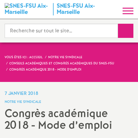
SNES-FSU Aix-
S
Marseille
y
Reche
n
d
VOUS ÊTES ICI :
ACCUEIL
NOTRE VIE SYNDICALE
CONSEILS ACADÉMIQUES ET CONGRÉS ACADÉMIQUES DU SNES-FSU
i
CONGRÈS ACADÉMIQUE 2018 - MODE D’EMPLOI
c
7 JANVIER 2018
a
NOTRE VIE SYNDICALE
Congrès académique
t
2018 - Mode d’emploi
N
Imprimer