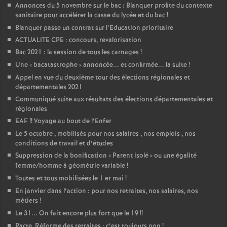
Annonces du 5 novembre sur le bac : Blanquer profite du contexte
sanitaire pour accélérer la casse du lycée et du bac
!
Blanquer passe un contrat sur l’Education prioritaire
ACTUALITE CPE : concours, revalorisation
Bac 2021 : la session de tous les carnages
!
Une «
bacatastrophe
» annoncée... et confirmée... la suite
!
Appel en vue du deuxième tour des élections régionales et
départementales 2021
Communiqué suite aux résultats des élections départementales et
régionales
EAF
!! Voyage au bout de l’Enfer
Le 5 octobre , mobilisés pour nos salaires , nos emplois , nos
conditions de travail et d’études
Suppression de la bonification «
Parent isolé
» ou une égalité
femme/homme à géométrie variable
!
Toutes et tous mobilisées le 1 er mai
!
En janvier dans l’action : pour nos retraites, nos salaires, nos
métiers
!
Le 31... On fait encore plus fort que le 19
!!
Pacte, Réforme des retraites : c’est toujours non
!