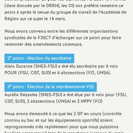
e
(date donnée par le DRRH), les OS ont préféré remettre ce
s
point à après la tenue du groupe de travail de l’Académie de
Région sur ce sujet le 14 mars.
E
Nous avons convenu entre les différentes organisations
syndicales de la F3SCT d’échanger sur ce point pour faire
n
remonter des amendements communs.
s
e
2
point : élection du secrétaire
Alain Durante (SNES-FSU) a été élu secrétaire par 6 voix
e
POUR (FSU, CGT, SUD) et 4 abstentions (FO, UNSA).
e
3
point : Élection de la représentante VSS
i
Aurélia Dessales (SNES-FSU) a été élue par 6 voix pour (FSU,
CGT, SUD), 2 abstentions (UNSA) et 2 NPPV (FO)
g
Nous avons demandé à ce que les 2 GT en cours (contrôle
n
continu au bac et sur les équipements sportifs) soient
reprogrammés très rapidement pour que nous puissions