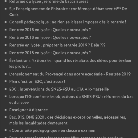
Réforme du lycée , réforme du baccalauréat
me
Sur l’enseignement de l’histoire : conférence-débat avec M
De
Cock
Conseil pédagogique : ne rien se laisser imposer dès la rentrée
!
Rentrée 2018 en lycée : Quelles nouveautés
?
Rentrée 2018 en lycée : Quelles nouveautés
?
Rentrée en lycée : préparer la rentrée 2019
? Déjà
???
Rentrée 2018 en lycée : Quelles nouveautés
?
Évaluations Nationales : quand les résultats des élèves pour évaluer
les profs
?….
L’enseignement du Provençal dans notre académie - Rentrée 2019
Plan d’action E3C, c’est assez
!
E3C : interventions du SNES-FSU au CTA Aix-Marseille
Lorsque l’IG confirme les objections du SNES-FSU : réformes du bac
et du lycée
Enseigner à distance
Bac, BTS, DNB 2020 : des décisions exceptionnelles, nécessaires,
mais les inquiétudes demeurent.
«
Continuité pédagogique
» en classe à examen