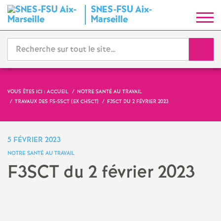
SNES-FSU Aix-
S
Marseille
y
Reche
n
d
VOUS ÊTES ICI :
ACCUEIL
NOTRE SANTÉ AU TRAVAIL
TRAVAUX DES FS-SSCT (EX CHSCT)
F3SCT DU 2 FÉVRIER 2023
i
c
5 FÉVRIER 2023
NOTRE SANTÉ AU TRAVAIL
a
F3SCT du 2 février 2023
t
Imprimer
l'article
N