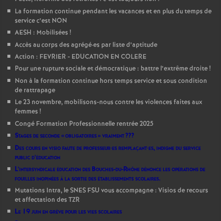
La formation continue pendant les vacances et en plus du temps de
service c’est NON
AESH : Mobilisées
!
Accès au corps des agrégé
·
es par liste d’aptitude
Action : FEVRIER - EDUCATION EN COLERE
Pour une rupture sociale et démocratique : battre l’extrême droite
!
Non à la formation continue hors temps service et sous condition
de rattrapage
Le 23 novembre, mobilisons-nous contre les violences faites aux
femmes
!
Congé Formation Professionnelle rentrée 2025
Stages de seconde «
obligatoires
» vraiment
???
Des cours en visio faute de professeur
·
es remplaçant
·
es, indigne du service
public d’éducation
L’intersyndicale éducation des Bouches-du-Rhône dénonce les opérations de
fouilles inopinées à la sortie des établissements scolaires.
Mutations Intra, le SNES FSU vous accompagne : Visios de recours
et affectation des TZR
Le 19 juin en grève pour les vies scolaires