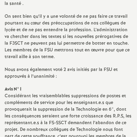
e
la santé .
On sent bien qu’il y a une volonté de ne pas faire ce travail
c
pourtant au cœur des préoccupations de nos collègues de
lycée et de ne pas entendre la profession. L’administration
o
va chercher dans les textes si les nouvelles prérogatives de
la F3SCT ne peuvent pas lui permettre de botter en touche.
Les membres de la FSU mettrons tout en œuvre pour que ce
n
travail aille à son terme.
d
Nous avons également voté 2 avis initiés par la FSU et
approuvés à l’unanimité :
d
Avis N°1
Considérant les vraisemblables suppressions de postes et
e
compléments de service pour les enseignant.e.s que
provoquerait la suppression de la Technologie en 6°, dont
g
les conséquences seraient une forte croissance des R.P.S, les
représentant.e.s à la FS-SSCT demandent l’abandon de ce
r
projet. De nombreux collègues de Technologie nous font
part de cette souffrance, c’est pourquoi les membres de la