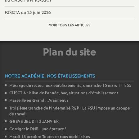
Du CHSCT à la FS-SSCT
F3SCTA du 25 juin 2026
VOIR TOUS LES ARTICLES
Plan du site
NOTRE ACADÉMIE, NOS ÉTABLISSEMENTS
Message du recteur aux établissements, dimanche 15 mars 14 h 55
CHSCT A : bilan de l’année, bac, situations d’établissement
Marseille en Grand ...Vraiment
?
Troisième tranche de l’indemnité REP+ La FSU impose un groupe
de travail
GREVE JEUDI 13 JANVIER
Corriger le DNB : une épreuve
!
Mardi 18 octobre Toutes et tous mobilisé.es