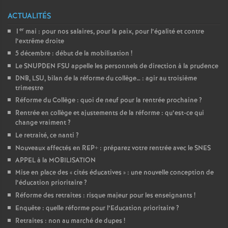
ACTUALITÉS
er
1
mai : pour nos salaires, pour la paix, pour l’égalité et contre
l’extrême droite
5 décembre : début de la mobilisation
!
Le SNUPDEN FSU appelle les personnels de direction à la prudence
DNB, LSU, bilan de la réforme du collège… : agir au troisième
trimestre
Réforme du Collège : quoi de neuf pour la rentrée prochaine
?
Rentrée en collège et ajustements de la réforme : qu’est-ce qui
change vraiment
?
Le retraité, ce nanti
?
Nouveaux affectés en REP+ : préparez votre rentrée avec le SNES
APPEL à la MOBILISATION
Mise en place des «
cités éducatives
» : une nouvelle conception de
l’éducation prioritaire
?
Réforme des retraites : risque majeur pour les enseignants
!
Enquête : quelle réforme pour l’Education prioritaire
?
Retraites : non au marché de dupes
!