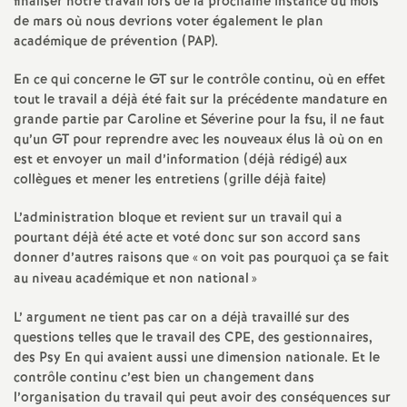
e
finaliser notre travail lors de la prochaine instance du mois
de mars où nous devrions voter également le plan
académique de prévention (PAP).
m
En ce qui concerne le GT sur le contrôle continu, où en effet
e
tout le travail a déjà été fait sur la précédente mandature en
grande partie par Caroline et Séverine pour la fsu, il ne faut
n
qu’un GT pour reprendre avec les nouveaux élus là où on en
est et envoyer un mail d’information (déjà rédigé) aux
collègues et mener les entretiens (grille déjà faite)
t
L’administration bloque et revient sur un travail qui a
s
pourtant déjà été acte et voté donc sur son accord sans
donner d’autres raisons que «
on voit pas pourquoi ça se fait
d
au niveau académique et non national
»
L’ argument ne tient pas car on a déjà travaillé sur des
e
questions telles que le travail des CPE, des gestionnaires,
des Psy En qui avaient aussi une dimension nationale. Et le
S
contrôle continu c’est bien un changement dans
l’organisation du travail qui peut avoir des conséquences sur