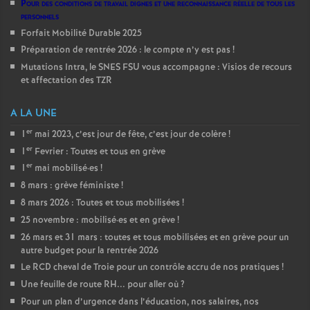
Pour des conditions de travail dignes et une reconnaissance réelle de tous les
personnels
Forfait Mobilité Durable 2025
Préparation de rentrée 2026 : le compte n’y est pas
!
Mutations Intra, le SNES FSU vous accompagne : Visios de recours
et affectation des TZR
A LA UNE
er
1
mai 2023, c’est jour de fête, c’est jour de colère
!
er
1
Fevrier : Toutes et tous en grève
er
1
mai mobilisé
·
es
!
8 mars : grève féministe
!
8 mars 2026 : Toutes et tous mobilisées
!
25 novembre : mobilisé
·
es et en grève
!
26 mars et 31 mars : toutes et tous mobilisées et en grève pour un
autre budget pour la rentrée 2026
Le RCD cheval de Troie pour un contrôle accru de nos pratiques
!
Une feuille de route RH... pour aller où
?
Pour un plan d’urgence dans l’éducation, nos salaires, nos