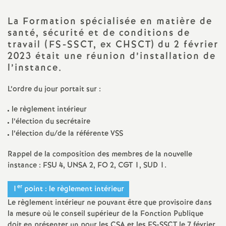
a
La Formation spécialisée en matière de
santé, sécurité et de conditions de
t
travail (FS-SSCT, ex CHSCT) du 2 février
2023 était une réunion d’installation de
i
l’instance.
L’ordre du jour portait sur :
o
le règlement intérieur
n
l’élection du secrétaire
l’élection du/de la référente VSS
a
Rappel de la composition des membres de la nouvelle
instance : FSU 4, UNSA 2, FO 2, CGT 1, SUD 1.
l
er
1
point : le règlement intérieur
d
Le règlement intérieur ne pouvant être que provisoire dans
la mesure où le conseil supérieur de la Fonction Publique
doit en présenter un pour les CSA et les FS-SSCT le 7 février