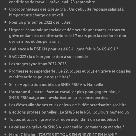
conditions de travail : grève jeudi 23 septembre
Coordonnateurs des Greta-Cfa : Un début de réponse salarial à
l’importante charge de travail
Pour un printemps 2022 des luttes
!
Urgence économique sociale et démocratique : toutes et tous en
grève et dans les manifestations le 17 mars pour la revalorisation
des salaires et des pensions
!
Audience à la DSDEN pour les AESH : qu’a fait le SNES-FSU
?
BAC 2022 : la désorganisation à son comble
Les stages syndicaux 2022-2023
Promesses et supercherie : Le 29, toutes et tous en grève et dans les
manifestations pour nos salaires
!
Silia : Application mobile du SNES FSU Aix Marseille
L’arnaque du pacte : face au travailler plus pour gagner plus, le
SNES-FSU exige une revalorisation sans contreparties.
Les élèves allophones et les enjeux de la démocratisation scolaire
Elections professionnelles : Le SNES et la FSU ,toujours numéro un
Toutes et tous en grève le 31 et en attendant on se mobilise
!
La caisse de grève du SNES Aix-Marseille : comment ça marche
?
Mardi 7 février : TOUTES ET TOUS EN GREVE ET EN MANIF